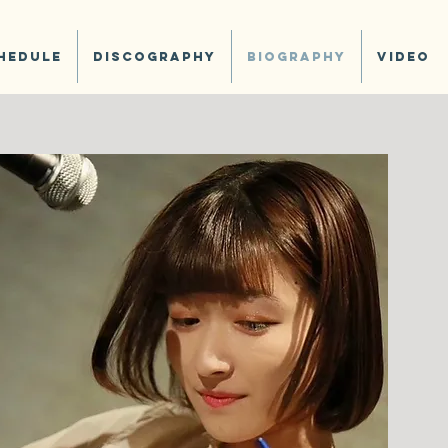
hedule
Discography
Biography
Video