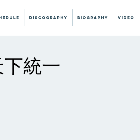
hedule
Discography
Biography
Video
- 天下統一