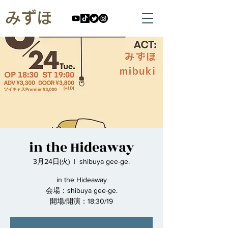
みずほ
in the Hideaway
3月24日(火)
  |  
shibuya gee-ge.
in the Hideaway
会場：shibuya gee-ge.
開場/開演：18:30/19