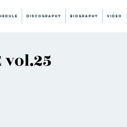
hedule
Discography
Biography
Video
 vol.25