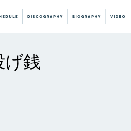
hedule
Discography
Biography
Video
 投げ銭