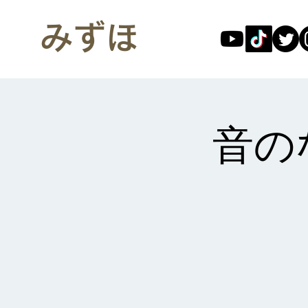
みずほ
音のな